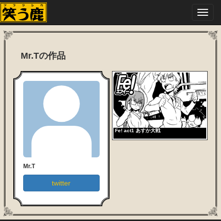
Toggl
navig
Mr.Tの作品
Fe! act1 あすか大戦
Mr.T
twitter