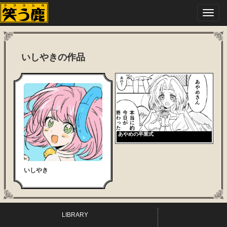
Toggl
navig
いしやきの作品
あやめの卒業式
いしやき
LIBRARY