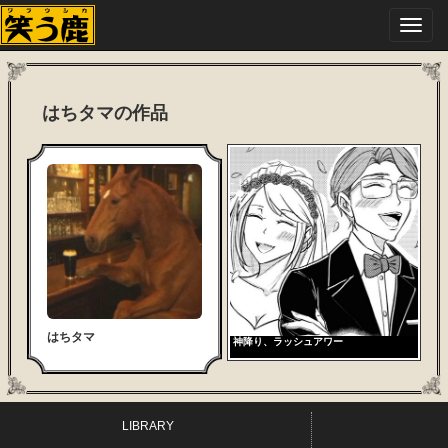
Toggl
navig
はちタマの作品
はちタマ
神降り、ラッシュアワー
LIBRARY