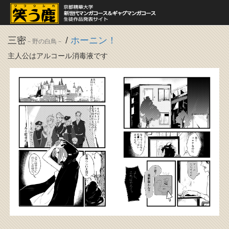
三密
/
ホーニン！
－野の白鳥－
主人公はアルコール消毒液です