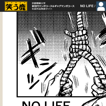
NO LIFE
/