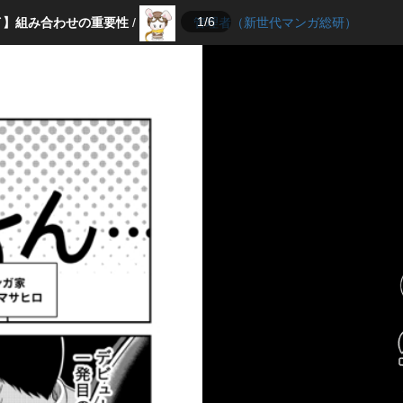
1/6
イ】組み合わせの重要性
/
管理者（新世代マンガ総研）