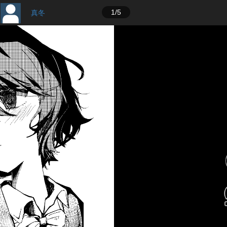
1/5
/
真冬