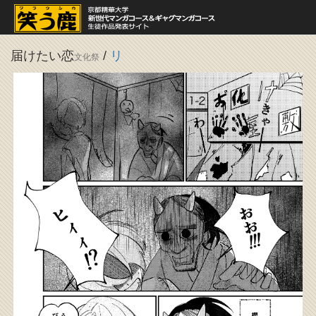
届けたい恋
/
リ
文化祭