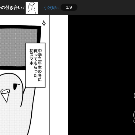
1/9
ーの付き合い
/
小次郎s