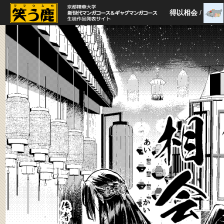
得以相会
/