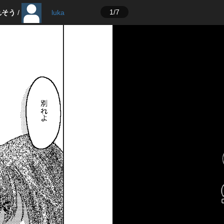
1/7
れそう
/
luka