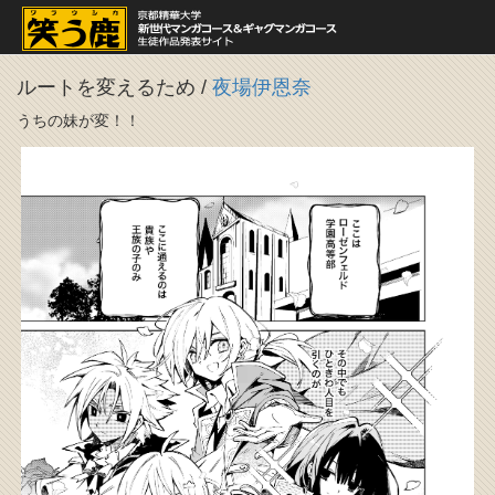
ルートを変えるため
/
夜場伊恩奈
うちの妹が変！！