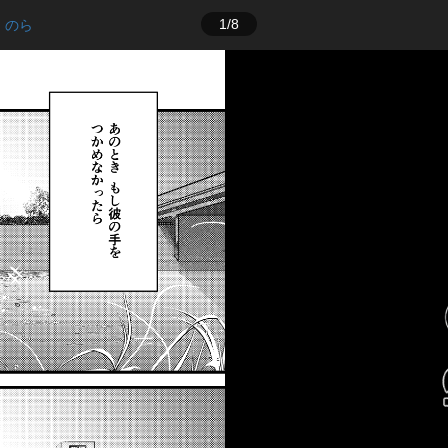
1/8
のら