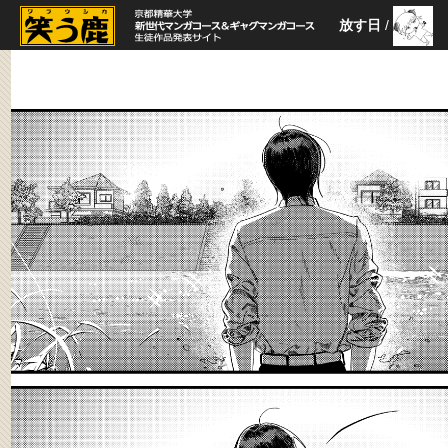
放す日
/