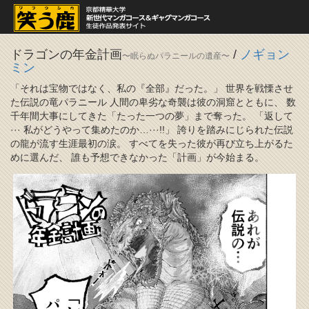
ドラゴンの年金計画
/
ノギョン
〜眠らぬパラニールの遺産〜
ミン
「それは宝物ではなく、私の『全部』だった。」 世界を戦慄させ
た伝説の竜パラニール 人間の卑劣な奇襲は彼の洞窟とともに、 数
千年間大事にしてきた「たった一つの夢」まで奪った。 「返して
··· 私がどうやって集めたのか…···!!」 誇りを踏みにじられた伝説
の龍が流す生涯最初の涙。 すべてを失った彼が再び立ち上がるた
めに選んだ、 誰も予想できなかった「計画」が今始まる。