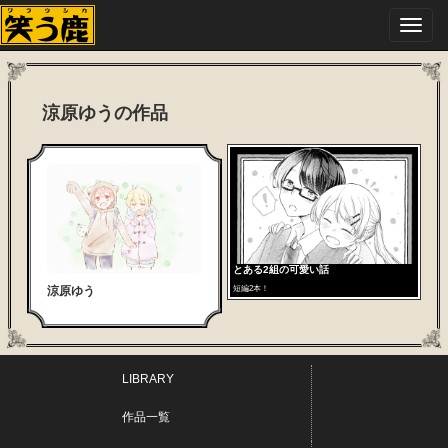
Toggl
navig
涼原ゆうの作品
とある2組の可愛い話
短編2本！
涼原ゆう
LIBRARY
作品一覧