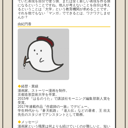
ていた表現を自分で使う側、または全く新しい表現を作る側
になるということですね。他人が考えないことを自分は考え
るということは「大学」という教育機関が求めることです。
それを他でもない「マンガ」でできるとは、ワクワクしませ
んか？
由紀円香
◆
経歴・業績
漫画家。ストーリー漫画を制作。
京都造形芸術大学を卒業。
2015年『はるのうた』で講談社モーニング編集部新人賞を
受賞。
2017年連載作品『作庭師の一族』でデビュー。
学生時代から『蒼天航路』『達人伝』などの著者、王 欣太
先生のスタジオでアシスタントとして勤務。
◆
メッセージ
漫画家という職業は何よりも続けていくのが難しいと、短い