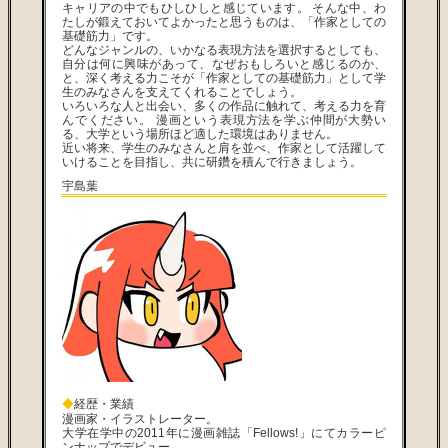
キャリアの中でもひしひしと感じています。 そんな中、わ
たしが鍛えておいてよかったと思うものは、「作家としての
基礎筋力」です。
どんなジャンルの、いかなる表現方法を選択するとしても、
自分は何に興味があって、なぜおもしろいと感じるのか、
と、深く考える力こそが「作家としての基礎筋力」として学
生のみなさんを支えてくれることでしょう。
いろいろな人と出会い、多くの作品に触れて、考える力を育
んでください。 漫画という表現方法を学ぶ仲間が大勢い
る、大学という場所ほど適した環境はありません。
近い将来、学生のみなさんと肩を並べ、作家として活躍して
いけることを目指し、共に研鑽を積んで行きましょう。
宇島葉
◆
経歴・業績
漫画家・イラストレーター。
大学在学中の2011年に漫画雑誌「Fellows!」にてカラーピ
ンナップでデビュー。