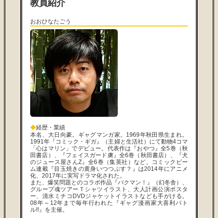
教員紹介
おおひなたごう
◆
経歴・業績
本名、大日向豪。ギャグマンガ家。1969年秋田県生まれ。
1991年『コミック・ギガ』（主婦と生活社）にて動物4コマ
「心はマリン」でデビュー。代表作は『おやつ』全5巻（秋
田書店）、『フェイスガード虜』全6巻（秋田書店）、『犬
のジュース屋さんZ』全6巻（集英社）など。コミックビー
ム連載『目玉焼きの黄身いつつぶす？』は2014年にアニメ
化、2017年に実写ドラマ化された。
また、爆笑問題とのコラボ作品『バクマン！』（幻冬舎）、
グループ魂ツアーＴシャツイラスト、大人計画公演ポスタ
ー、清水ミチコDVDジャケットイラストなども手がける。
08年～12年まで毎年行われた『ギャグ漫画家大喜利バト
ル!!』を主催。