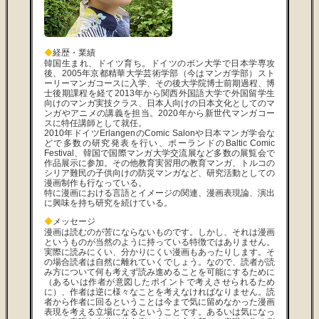
◆
経歴・業績
韓国生まれ、ドイツ育ち。ドイツのボン大学で日本学専攻
後、2005年京都精華大学芸術学部（今はマンガ学部）スト
ーリーマンガコースに入学、その後大学院博士前期過程、博
士後期課程を経て2013年から関西外国語大学で外国留学生
向けのマンガ実技クラス、日本人向けの日本文化としてのマ
ンガやアニメの講義を担当。2020年から新世代マンガコー
スに特任講師として就任。
2010年ドイツErlangenのComic Salonや日本マンガ学会な
どで多数の研究発表を行い、ポーランドのBaltic Comic
Festival、韓国で国際マンガ大学交流展など多数の展覧会で
作品展示に参加。その他教育実習用の教育マンガ、トルコの
シリア難民の子供向けの防災マンガなど、研究活動としての
漫画制作も行なっている。
特に漫画における言語とイメージの関連、漫画表現論、演出
に興味を持ち研究を続けている。
◆
メッセージ
漫画は読むのが苦にならないものです。しかし、それは漫画
というものが当然のように持っている特徴ではありません。
実際に読みにくい、分かりにくい漫画もあったりします。そ
の場合読者は自然に離れていくでしょう。なので、読者が読
み方について何も考えず読み進めることを可能にするために
（あるいは作者が意図したポイントで考えさせられるため
に）、作者は逆に様々なことを考えなければなりません。読
者から作者に回るということは今まで気に留めなかった漫画
表現を考える立場になるということです。あるいは気になっ