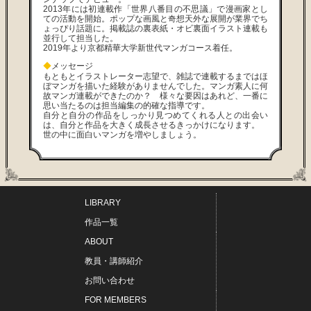
2013年には初連載作「世界八番目の不思議」で漫画家とし
ての活動を開始。ポップな画風と奇想天外な展開が業界でち
ょっぴり話題に。掲載誌の裏表紙・オビ裏面イラスト連載も
並行して担当した。
2019年より京都精華大学新世代マンガコース着任。
◆
メッセージ
もともとイラストレーター志望で、雑誌で連載するまではほ
ぼマンガを描いた経験がありませんでした。マンガ素人に何
故マンガ連載ができたのか？ 様々な要因はあれど、一番に
思い当たるのは担当編集の的確な指導です。
自分と自分の作品をしっかり見つめてくれる人との出会い
は、自分と作品を大きく成長させるきっかけになります。
世の中に面白いマンガを増やしましょう。
LIBRARY
作品一覧
ABOUT
教員・講師紹介
お問い合わせ
FOR MEMBERS