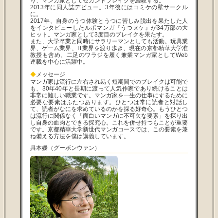
り、マンガ家としてセカンドブレイクを経験する。
2013年に同人誌デビュー。3年後にはコミケの壁サークル
に。
2017年、自身のうつ体験とうつに苦しみ脱出を果たした人
をインタビューしたルポマンガ『うつヌケ』が34万部の大
ヒット。マンガ家として3度目のブレイクを果たす。
また、大学卒業と同時にサラリーマンとしても活動。玩具業
界、ゲーム業界、IT業界を渡り歩き、現在の京都精華大学准
教授も含め、二足のワラジを履く兼業マンガ家としてWeb
連載を中心に活躍中。
◆
メッセージ
マンガ家は流行に左右され易く短期間でのブレイクは可能で
も、30年40年と長期に渡って人気作家であり続けることは
非常に難しい職業です。マンガ家を一生の仕事にするために
必要な要素はふたつあります。ひとつは常に読者と対話し
て、読者がなにを求めているのかを探る好奇心。もうひとつ
は流行に関係なく「面白いマンガに不可欠な要素」を探り出
し自身の血肉とできる探究心。これを併せ持つもことが重要
です。京都精華大学新世代マンガコースでは、この要素を兼
ね備える方法を僕は講義しています。
具本媛（グーボンウァン）