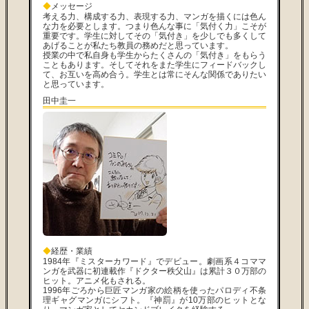
◆
メッセージ
考える力、構成する力、表現する力、マンガを描くには色ん
な力を必要とします。つまり色んな事に「気付く力」こそが
重要です。学生に対してその「気付き」を少しでも多くして
あげることが私たち教員の務めだと思っています。
授業の中で私自身も学生からたくさんの「気付き」をもらう
こともあります。そしてそれをまた学生にフィードバックし
て、お互いを高め合う。学生とは常にそんな関係でありたい
と思っています。
田中圭一
◆
経歴・業績
1984年『ミスターカワード』でデビュー。劇画系４コママ
ンガを武器に初連載作『ドクター秩父山』は累計３０万部の
ヒット。アニメ化もされる。
1996年ごろから巨匠マンガ家の絵柄を使ったパロディ不条
理ギャグマンガにシフト。『神罰』が10万部のヒットとな