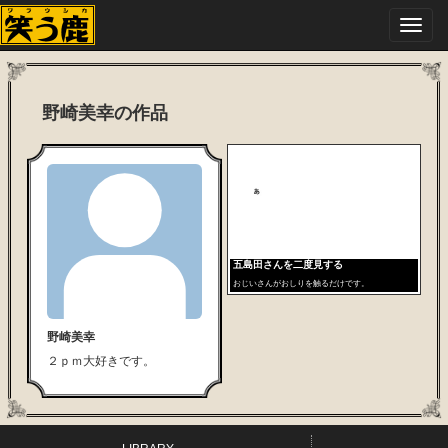
Toggl
navig
野崎美幸の作品
五島田さんを二度見する
おじいさんがおしりを触るだけです。
野崎美幸
２ｐｍ大好きです。