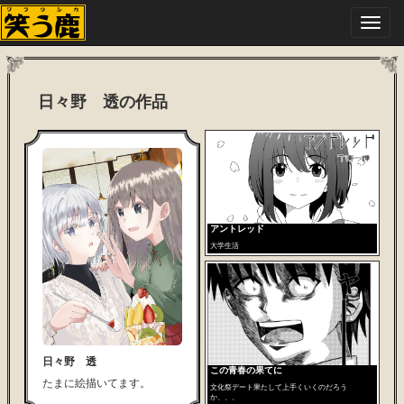
Toggl
navig
日々野 透の作品
アントレッド
大学生活
日々野 透
この青春の果てに
たまに絵描いてます。
文化祭デート果たして上手くいくのだろう
か、、、