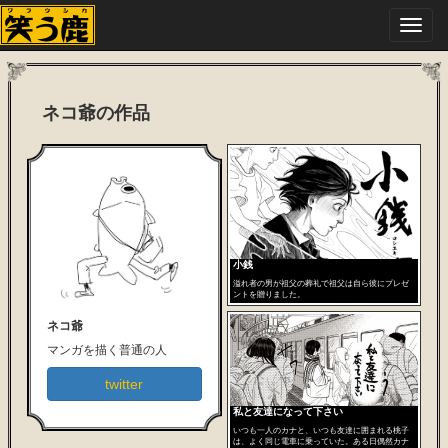
Toggl
navig
ネコ爺の作品
小銭
溢れ者の男が祖父の葬礼で祖父は自ら彼にプレゼ
ントを贈りました。
ネコ爺
マンガを描く普通の人
twitter
私と友達になって下さい
いつも一人のカナと、いつも友達に囲まれる桃子
は、よく同じ電車に乗っていた。ある日偶然カナ