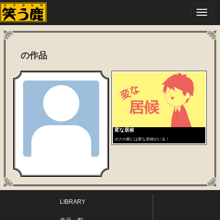
Toggl
navig
の作品
変な居候
ボクの家には変な居候がいる！
LIBRARY