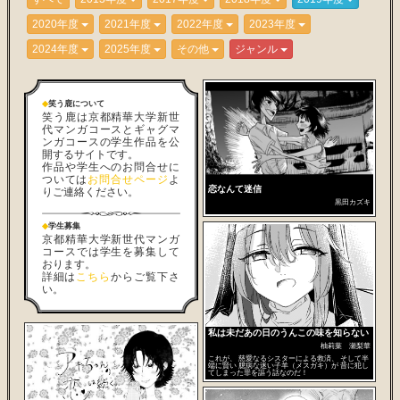
2020年度
2021年度
2022年度
2023年度
2024年度
2025年度
その他
ジャンル
◆
笑う鹿について
笑う鹿は京都精華大学新世
代マンガコースとギャグマ
ンガコースの学生作品を公
開するサイトです。
作品や学生へのお問合せに
ついては
お問合せページ
よ
恋なんて迷信
りご連絡ください。
黒田カズキ
◆
学生募集
京都精華大学新世代マンガ
コースでは学生を募集して
おります。
詳細は
こちら
からご覧下さ
い。
私は未だあの日のうんこの味を知らない
柚莉葉 瀬梨華
これが、 慈愛なるシスターによる救済、 そして半
端に賢い 臆病な迷い子羊（メスガキ）が 昔に犯し
てしまった罪を謳う話なのだ！