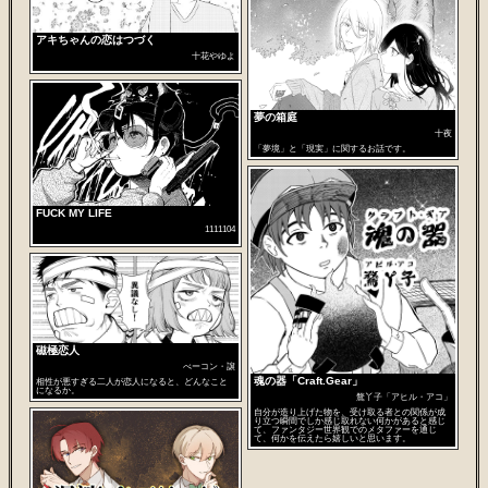
アキちゃんの恋はつづく
十花やゆよ
夢の箱庭
十夜
「夢境」と「現実」に関するお話です。
FUCK MY LIFE
1111104
磁極恋人
べーコン・譲
魂の器「Craft.Gear」
相性が悪すぎる二人が恋人になると、どんなこと
になるか。
鶩丫子「アヒル・アコ」
自分が造り上げた物を、受け取る者との関係が成
り立つ瞬間でしか感じ取れない何かがあると感じ
て、ファンタジー世界観でのメタファーを通じ
て、何かを伝えたら嬉しいと思います。